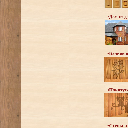
•Дом из д
•Балкон и
•Плинтуса
•Стены из