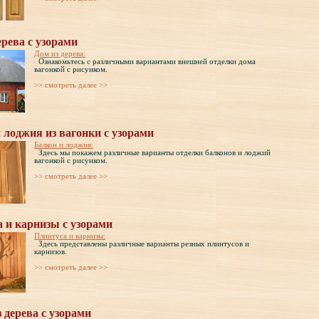
ерева с узорами
Дом из дерева:
Ознакомьтесь с различными вариантами внешней отделки дома
вагонкой с рисунком.
>> cмотреть далее >>
 лоджия из вагонки с узорами
Балкон и лоджия:
Здесь мы покажем различные варианты отделки балконов и лоджий
вагонкой с рисунком.
>> cмотреть далее >>
 и карнизы с узорами
Плинтуса и карнизы:
Здесь представлены различные варианты резных плинтусов и
карнизов.
>> cмотреть далее >>
 дерева с узорами