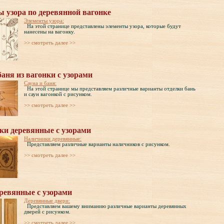
 узора по деревянной вагонке
Элементы узора:
На этой странице представлены элементы узора, которые будут
нанесены на вагонку.
>> cмотреть далее >>
баня из вагонки с узорами
Сауна и баня:
На этой странице мы представляем различные варианты отделки бань
и саун вагонкой с рисунком.
>> cмотреть далее >>
ки деревянные с узорами
Наличники деревянные:
Представляем различные варианты наличников с рисунком.
>> cмотреть далее >>
ревянные с узорами
Деревянные двери:
Представляем вашему вниманию различные варианты деревянных
дверей с рисунком.
>> cмотреть далее >>