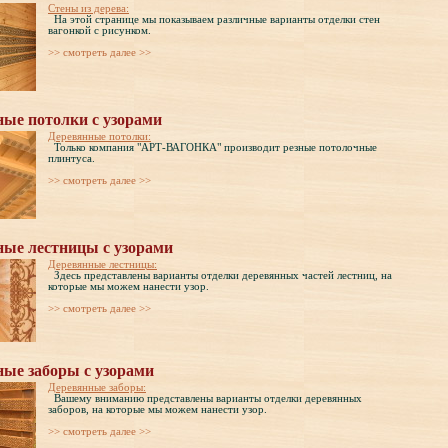
Стены из дерева:
На этой странице мы показываем различные варианты отделки стен
вагонкой с рисунком.
>> cмотреть далее >>
ные потолки с узорами
Деревянные потолки:
Только компания "АРТ-ВАГОНКА" производит резные потолочные
плинтуса.
>> cмотреть далее >>
ные лестницы с узорами
Деревянные лестницы:
Здесь представлены варианты отделки деревянных частей лестниц, на
которые мы можем нанести узор.
>> cмотреть далее >>
ные заборы с узорами
Деревянные заборы:
Вашему вниманию представлены варианты отделки деревянных
заборов, на которые мы можем нанести узор.
>> cмотреть далее >>