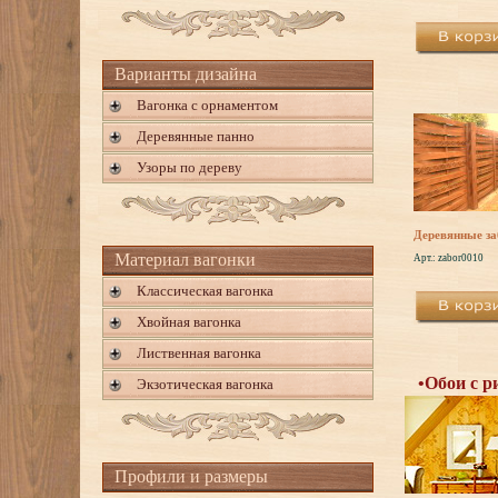
Варианты дизайна
Вагонка с орнаментом
Деревянные панно
Узоры по дереву
Деревянные з
Материал вагонки
Арт.: zabor0010
Классическая вагонка
Хвойная вагонка
Лиственная вагонка
•Обои с р
Экзотическая вагонка
Профили и размеры