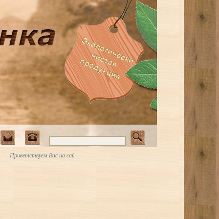
иветствуем Вас на сайте Art-Vagonka.ru. Деревянные заборы с узорами • Вашему вн