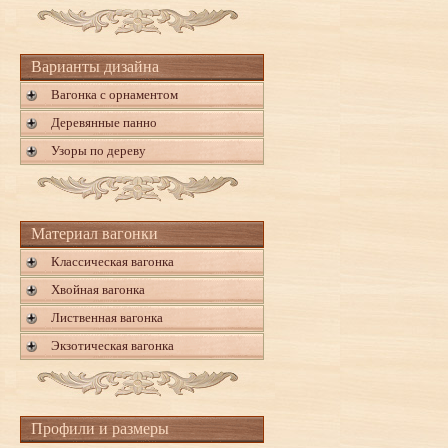
Варианты дизайна
Вагонка с орнаментом
Деревянные панно
Узоры по дереву
Материал вагонки
Классическая вагонка
Хвойная вагонка
Лиственная вагонка
Экзотическая вагонка
Профили и размеры