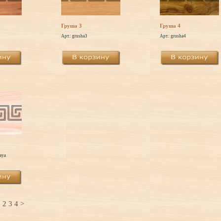
Груша 3
Груша 4
Арт.: grusha3
Арт.: grusha4
aya
1
2
3
4
>