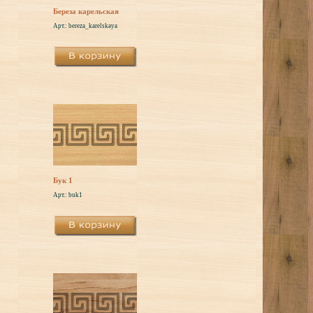
Береза карельская
Арт.: bereza_karelskaya
Бук 1
Арт.: buk1