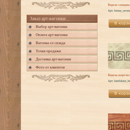
Береза северна
Арт.: bereza_sever
Заказ арт-вагонки
Выбор арт-вагонки
Оплата арт-вагонки
Вагонка со склада
Точки продажи
Доставка арт-вагонки
Фото от клиентов
Береза карель
Арт.: karelskaya_b