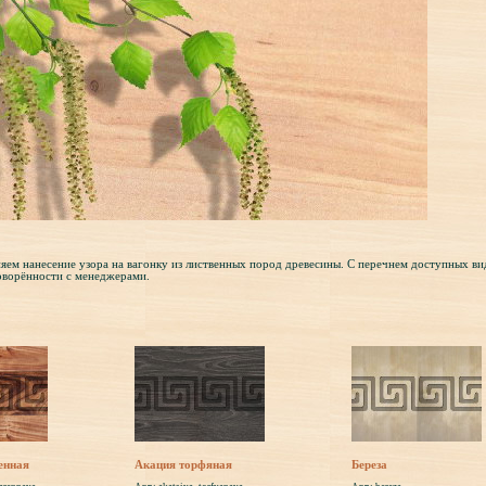
ем нанесение узора на вагонку из лиственных пород древесины. С перечнем доступных в
оворённости с менеджерами.
енная
Акация торфяная
Береза