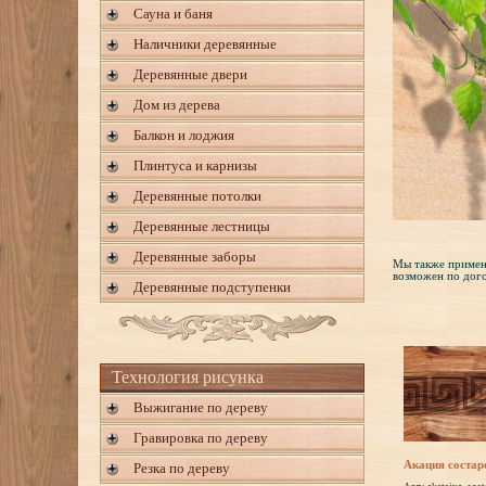
Сауна и баня
Наличники деревянные
Деревянные двери
Дом из дерева
Балкон и лоджия
Плинтуса и карнизы
Деревянные потолки
Деревянные лестницы
Деревянные заборы
Мы также применя
возможен по дог
Деревянные подступенки
Технология рисунка
Выжигание по дереву
Гравировка по дереву
Акация состар
Резка по дереву