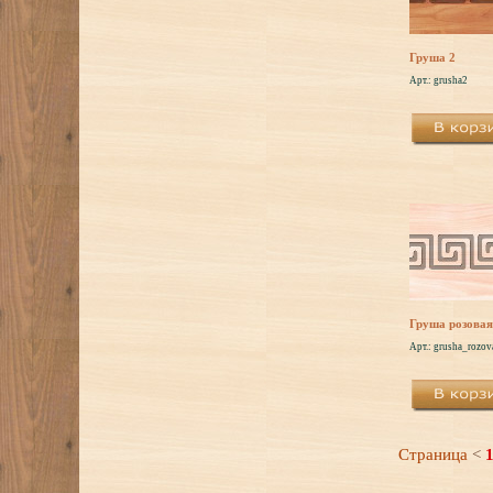
Груша 2
Арт.: grusha2
Груша розовая
Арт.: grusha_rozov
Страница
<