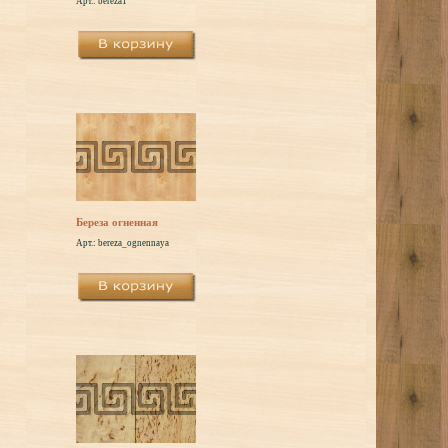
Арт.: bereza1
Береза огненная
Арт.: bereza_ognennaya