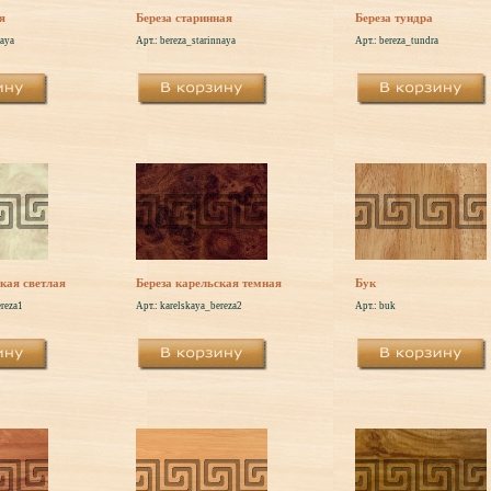
я
Береза старинная
Береза тундра
naya
Арт.: bereza_starinnaya
Арт.: bereza_tundra
ская светлая
Береза карельская темная
Бук
ereza1
Арт.: karelskaya_bereza2
Арт.: buk