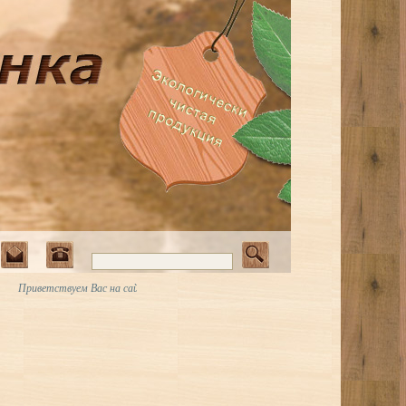
ветствуем Вас на сайте Art-Vagonka.ru. Вагонка из лиственных пород древесины • Мы