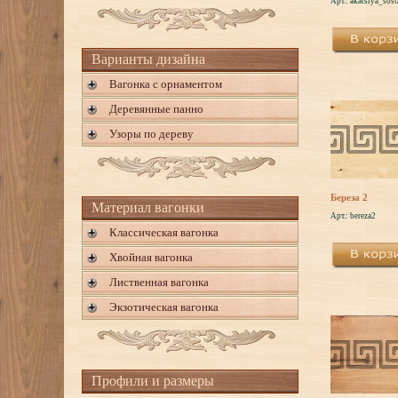
Арт.: akatsiya_sos
Варианты дизайна
Вагонка с орнаментом
Деревянные панно
Узоры по дереву
Береза 2
Материал вагонки
Арт.: bereza2
Классическая вагонка
Хвойная вагонка
Лиственная вагонка
Экзотическая вагонка
Профили и размеры