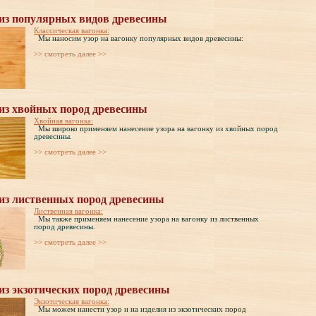
 из популярных видов древесины
Классическая вагонка:
Мы наносим узор на вагонку популярных видов древесины:
>> cмотреть далее >>
 из хвойных пород древесины
Хвойная вагонка:
Мы широко применяем нанесение узора на вагонку из хвойных пород
древесины.
>> cмотреть далее >>
 из лиственных пород древесины
Лиственная вагонка:
Мы также применяем нанесение узора на вагонку из лиственных
пород древесины.
>> cмотреть далее >>
из экзотических пород древесины
Экзотическая вагонка:
Мы можем нанести узор и на изделия из экзотических пород