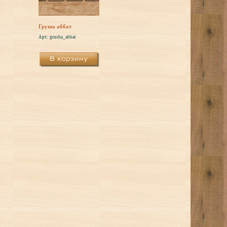
Груша аббат
Арт.: grusha_abbat