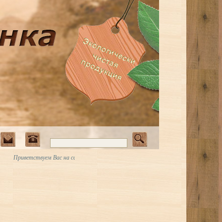
риветствуем Вас на сайте Art-Vagonka.ru. Плинтуса и карнизы с узорами • Здесь пре