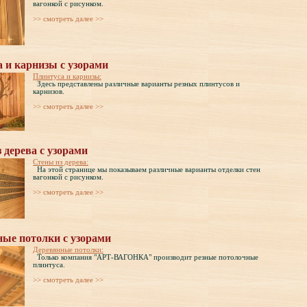
вагонкой с рисунком.
>> cмотреть далее >>
 и карнизы с узорами
Плинтуса и карнизы:
Здесь представлены различные варианты резных плинтусов и
карнизов.
>> cмотреть далее >>
 дерева с узорами
Стены из дерева:
На этой странице мы показываем различные варианты отделки стен
вагонкой с рисунком.
>> cмотреть далее >>
ные потолки с узорами
Деревянные потолки:
Только компания "АРТ-ВАГОНКА" производит резные потолочные
плинтуса.
>> cмотреть далее >>