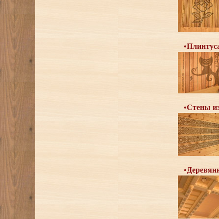
•Плинтуса
•Стены из
•Деревян