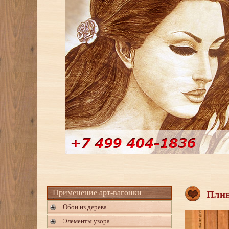
Применение арт-вагонки
Плин
Обои из дерева
Элементы узора