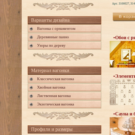
Арт.: 3100027, 31
Варианты дизайна
Вагонка с орнаментом
Деревянные панно
•Обои с р
Узоры по дереву
Материал вагонки
•Элементы
Классическая вагонка
Хвойная вагонка
Лиственная вагонка
Экзотическая вагонка
•Сауна и 
Профили и размеры