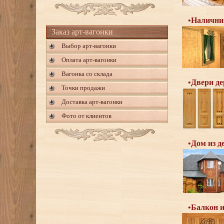
•Налични
Заказ арт-вагонки
Выбор арт-вагонки
Оплата арт-вагонки
Вагонка со склада
•Двери де
Точки продажи
Доставка арт-вагонки
Фото от клиентов
•Дом из д
•Балкон и