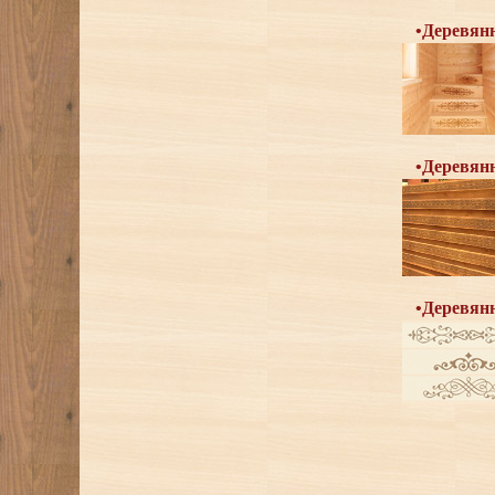
•Деревян
•Деревян
•Деревян