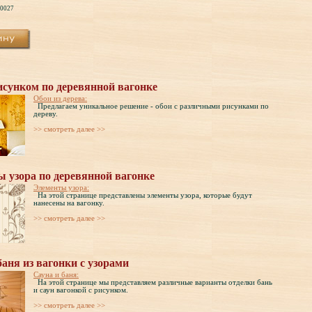
40027
исунком по деревянной вагонке
Обои из дерева:
Предлагаем уникальное решение - обои с различными рисунками по
дереву.
>> cмотреть далее >>
 узора по деревянной вагонке
Элементы узора:
На этой странице представлены элементы узора, которые будут
нанесены на вагонку.
>> cмотреть далее >>
баня из вагонки с узорами
Сауна и баня:
На этой странице мы представляем различные варианты отделки бань
и саун вагонкой с рисунком.
>> cмотреть далее >>