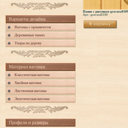
Панно с рисунком gravura010
Арт.: gravura0109
Варианты дизайна
Вагонка с орнаментом
Деревянные панно
Узоры по дереву
Материал вагонки
Классическая вагонка
Хвойная вагонка
Лиственная вагонка
Экзотическая вагонка
Профили и размеры