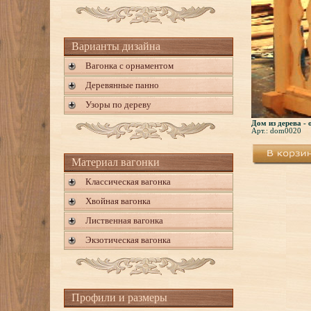
Варианты дизайна
Вагонка с орнаментом
Деревянные панно
Узоры по дереву
Дом из дерева -
Арт.: dom0020
Материал вагонки
Классическая вагонка
Хвойная вагонка
Лиственная вагонка
Экзотическая вагонка
Профили и размеры