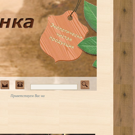
Приветствуем Вас на сайте Art-Vagonka.ru. Увеличенное изображение •